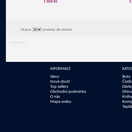
1 050 Kč
1
Ukázat
produkty dle stránek
« Předchozí
INFORMACE
KATE
Slevy
Boty
Nové zboží
Čisti
Top sellers
Dárk
Obchodní podmínky
Dřev
O nás
Knih
Mapa webu
Kompl
Teplá