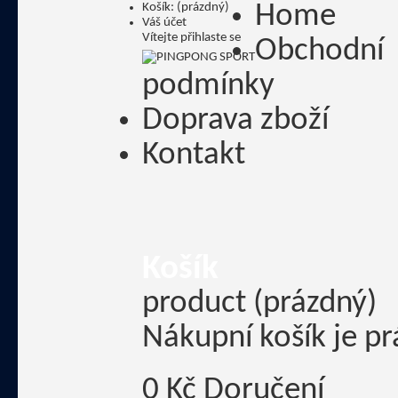
Košík:
(prázdný)
Home
Váš účet
Vítejte
přihlaste se
Obchodní
podmínky
Doprava zboží
Kontakt
Košík
product
(prázdný)
Nákupní košík je p
0 Kč
Doručení