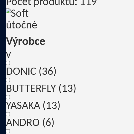
Počet produktů: 119
Výrobce
v
DONIC
(36)
BUTTERFLY
(13)
YASAKA
(13)
ANDRO
(6)