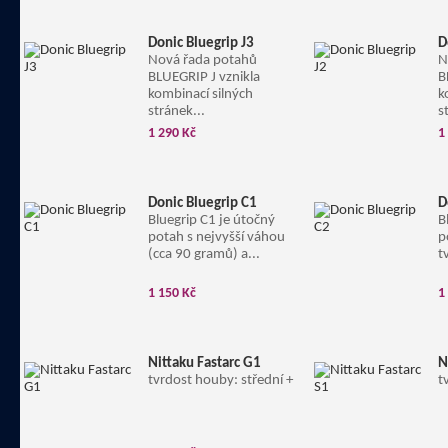
Donic Bluegrip J3
D
Nová řada potahů
N
BLUEGRIP J vznikla
B
kombinací silných
k
stránek...
s
1 290 Kč
1
Donic Bluegrip C1
D
Bluegrip C1 je útočný
B
potah s nejvyšší váhou
p
(cca 90 gramů) a...
t
1 150 Kč
1
Nittaku Fastarc G1
N
tvrdost houby: střední +
t