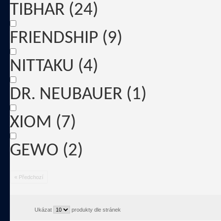
TIBHAR
(24)
FRIENDSHIP
(9)
NITTAKU
(4)
DR. NEUBAUER
(1)
XIOM
(7)
GEWO
(2)
« Předchozí
Ukázat
produkty dle stránek