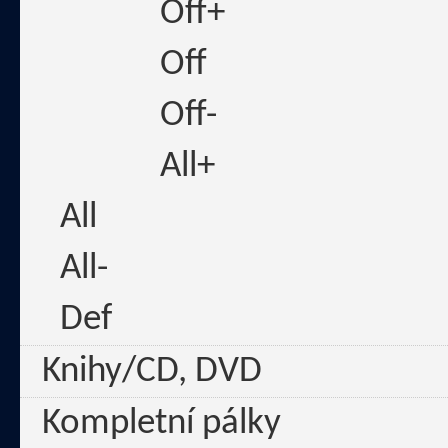
Off+
Off
Off-
All+
All
All-
Def
Knihy/CD, DVD
Kompletní pálky