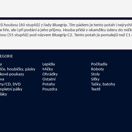
dší houbou (60 stupňů) z řady Bluegrip. Tím pádem je tento potah i nejrych
 hře, ale i při podání a jeho příjmu. Houba přidá v okamžiku úderu do míčku
oubou (55 stupňů) pod názvem Bluegrip C2. Tento potah je pomalejší než C1
TEGORIE
y
Lepidla
Počítadla
tiče, houbičky, pásky
Míčky
Roboty
kové poukazy
Ohrádky
Stoly
va
Ostatní
Síťky
hy/CD, DVD
Potahy
Tašky, batohy
pletní pálky
Pouzdra
Textil
láky