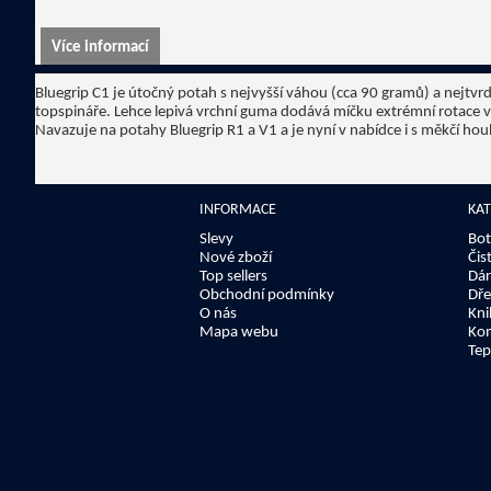
Více informací
Bluegrip C1 je útočný potah s nejvyšší váhou (cca 90 gramů) a nejtvr
topspináře. Lehce lepivá vrchní guma dodává míčku extrémní rotace ve
Navazuje na potahy Bluegrip R1 a V1 a je nyní v nabídce i s měkčí h
INFORMACE
KA
Slevy
Bot
Nové zboží
Čis
Top sellers
Dár
Obchodní podmínky
Dře
O nás
Kni
Mapa webu
Kom
Tep