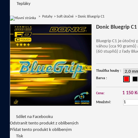
Tepláky
>
Potahy
>
Soft útočné
>
Donic Bluegrip C1
Donic Bluegrip C1
Bluegrip C1 je útočný 
váhou (cca 90 gramů) 
(60 stupňů) z řady Blu
Tloušťka houby :
Barva :
1 150 K
Cena:
Množství:
Sdílet na Facebooku
Odstranit tento produkt z oblíbených
Přidat tento produkt k oblíbeným
Tisk