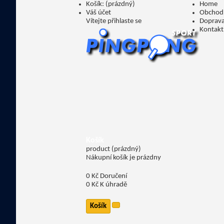
Košík:
(prázdný)
Home
Váš účet
Obchod
Vítejte
přihlaste se
Doprava
Kontakt
Košík
product
(prázdný)
Nákupní košík je prázdny
0 Kč
Doručení
0 Kč
K úhradě
Košík