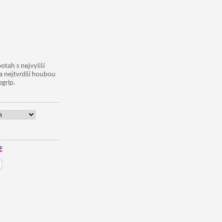
potah s nejvyšší
a nejtvrdší houbou
egrip.
č