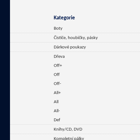
Kategorie
Boty
Čističe, houbičky, pásky
Dárkové poukazy
Dřeva
Off+
Off
Off-
All+
All
All-
Def
Knihy/CD, DVD
Kompletní pálky