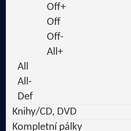
Off+
Off
Off-
All+
All
All-
Def
Knihy/CD, DVD
Kompletní pálky