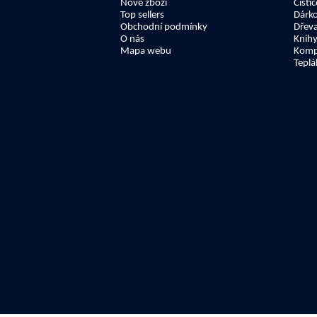
Nové zboží
Čisti
Top sellers
Dárk
Obchodní podmínky
Dřev
O nás
Knih
Mapa webu
Kompl
Teplá