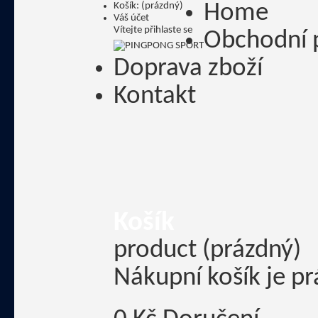
Košík:
(prázdný)
Home
Váš účet
Vítejte
přihlaste se
Obchodní 
Doprava zboží
Kontakt
Košík
product
(prázdný)
Nákupní košík je p