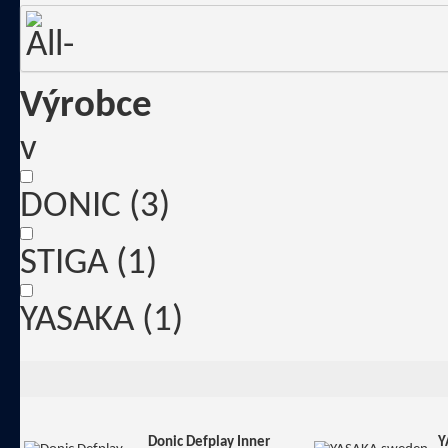
Výrobce
v
DONIC
(3)
STIGA
(1)
YASAKA
(1)
Donic Defplay Inner
Y