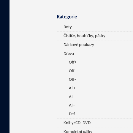
Kategorie
Boty
Čističe, houbičky, pásky
Dárkové poukazy
Dřeva
Off+
Off
Off-
All+
All
All-
Def
Knihy/CD, DVD
Kompletní pálky