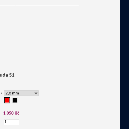
uda S1
 :
1 050 Kč