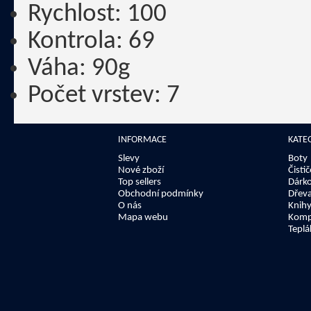
Rychlost:
100
Kontrola:
69
Váha:
90g
Počet vrstev:
7
INFORMACE
KATE
Slevy
Boty
Nové zboží
Čisti
Top sellers
Dárk
Obchodní podmínky
Dřev
O nás
Knih
Mapa webu
Kompl
Teplá