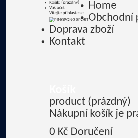
Košík:
(prázdný)
Home
Váš účet
Vítejte
přihlaste se
Obchodní 
Doprava zboží
Kontakt
Košík
product
(prázdný)
Nákupní košík je p
0 Kč
Doručení