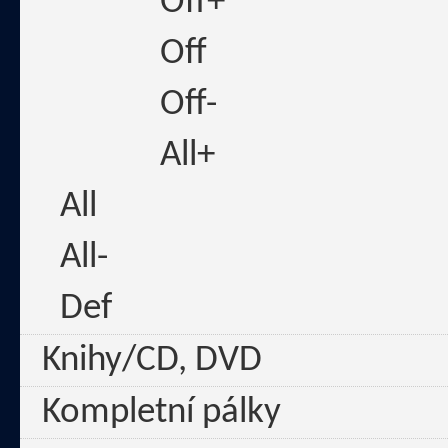
Off+
Off
Off-
All+
All
All-
Def
Knihy/CD, DVD
Kompletní pálky