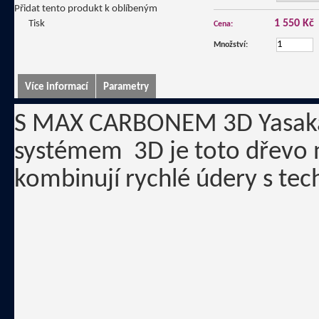
Přidat tento produkt k oblíbeným
1 550 Kč
Tisk
Cena:
Množství:
Více informací
Parametry
S MAX CARBONEM 3D Yasaka na
systémem 3D je toto dřevo nej
kombinují rychlé údery s tec