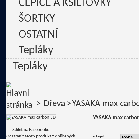
ČEPICE A KŠILTOVKY
ŠORTKY
OSTATNÍ
Tepláky
Tepláky
>
Dřeva
>
YASAKA max carb
YASAKA max carbo
Sdílet na Facebooku
Odstranit tento produkt z oblíbených
rukojeť :