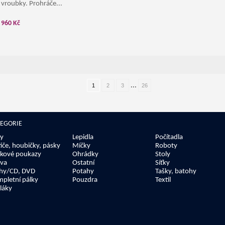
vroubky. Prohráče...
960 Kč
...
1
2
3
26
TEGORIE
y
Lepidla
Počítadla
tiče, houbičky, pásky
Míčky
Roboty
kové poukazy
Ohrádky
Stoly
va
Ostatní
Síťky
hy/CD, DVD
Potahy
Tašky, batohy
pletní pálky
Pouzdra
Textil
láky