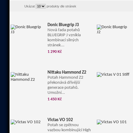
Ukázat
produkty dle stránek
Donic Bluegrip J3
Nová řada potahů
BLUEGRIP J vznikla
kombinací silných
stránek...
1 290 Kč
Nittaku Hammond Z2
Potah Hammond Z2
překonává dřívější
generace potahů.
Umožní...
1 450 Kč
Victas VO 102
Potah se zpětnou
vazbou kombinující High