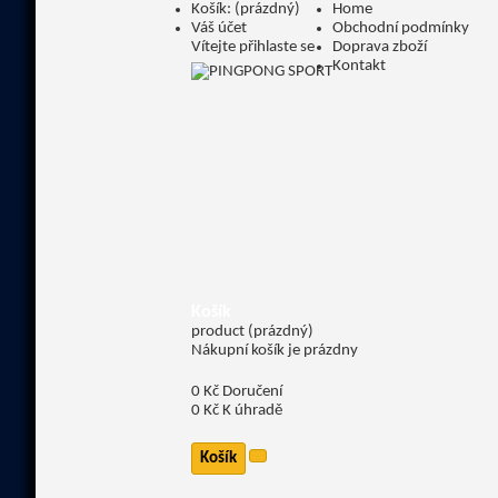
Košík:
(prázdný)
Home
Váš účet
Obchodní podmínky
Vítejte
přihlaste se
Doprava zboží
Kontakt
Košík
product
(prázdný)
Nákupní košík je prázdny
0 Kč
Doručení
0 Kč
K úhradě
Košík