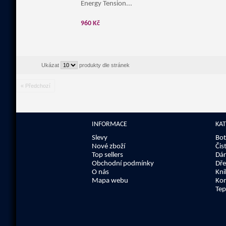
Energy Tension...
960 Kč
Ukázat
produkty dle stránek
« Předchozí
INFORMACE
KA
Slevy
Bot
Nové zboží
Čis
Top sellers
Dár
Obchodní podmínky
Dře
O nás
Kni
Mapa webu
Kom
Tep