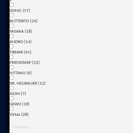
v
DONIC
(57)
BUTTERFLY
(24)
YASAKA
(18)
ANDRO
(14)
TIBHAR
(41)
FRIENDSHIP
(22)
NITTAKU
(6)
DR. NEUBAUER
(12)
XIOM
(7)
GEWO
(18)
Victas
(28)
« Předchozí