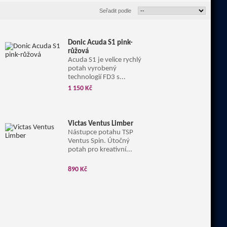
Seřadit podle
Donic Acuda S1 pink-
růžová
Acuda S1 je velice rychlý
potah vyrobený
technologií FD3 s...
1 150 Kč
Victas Ventus Limber
Nástupce potahu TSP
Ventus Spin. Útočný
potah pro kreativní...
890 Kč