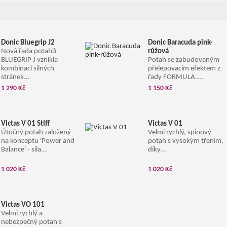
Donic Bluegrip J2
Donic Baracuda pink-
Nová řada potahů
růžová
BLUEGRIP J vznikla
Potah se zabudovaným
kombinací silných
přelepovacím efektem z
stránek...
řady FORMULA....
1 290 Kč
1 150 Kč
Victas V 01 Stiff
Victas V 01
Útočný potah založený
Velmi rychlý, spinový
na konceptu 'Power and
potah s vysokým třením,
Balance' - síla...
díky...
1 020 Kč
1 020 Kč
Victas VO 101
Velmi rychlý a
nebezpečný potah s