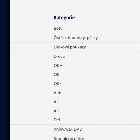
Kategorie
Boty
Čističe, houbičky, pásky
Dárkové poukazy
Dřeva
Off+
Off
Off-
All+
All
All-
Def
Knihy/CD, DVD
Kompletní pálky