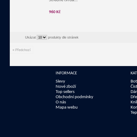
Středně tvrdá...
960 Kč
Ukázat
produkty dle stránek
« Předchozí
INFORMACE
KA
Slevy
Bot
Nové zboží
Čis
Top sellers
Dár
Obchodní podmínky
Dře
O nás
Kni
Mapa webu
Kom
Tep