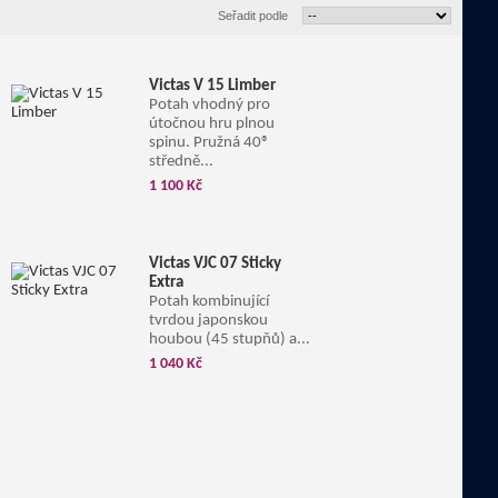
Seřadit podle
Victas V 15 Limber
Potah vhodný pro
útočnou hru plnou
spinu. Pružná 40®
středně...
1 100 Kč
Victas VJC 07 Sticky
Extra
Potah kombinující
tvrdou japonskou
houbou (45 stupňů) a...
1 040 Kč