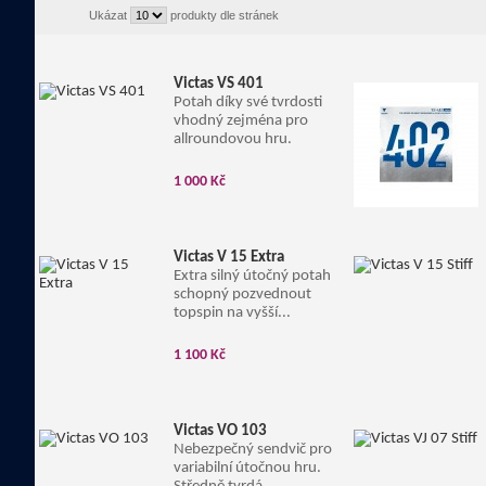
Ukázat
produkty dle stránek
Victas VS 401
Potah díky své tvrdosti
vhodný zejména pro
allroundovou hru.
1 000 Kč
Victas V 15 Extra
Extra silný útočný potah
schopný pozvednout
topspin na vyšší...
1 100 Kč
Victas VO 103
Nebezpečný sendvič pro
variabilní útočnou hru.