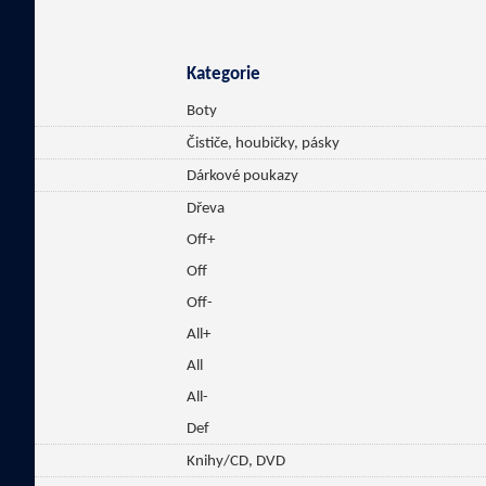
Kategorie
Boty
Čističe, houbičky, pásky
Dárkové poukazy
Dřeva
Off+
Off
Off-
All+
All
All-
Def
Knihy/CD, DVD