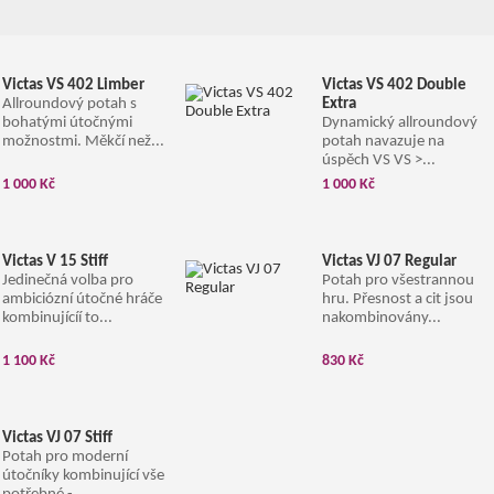
Victas VS 402 Limber
Victas VS 402 Double
Allroundový potah s
Extra
bohatými útočnými
Dynamický allroundový
možnostmi. Měkčí než...
potah navazuje na
úspěch VS VS >...
1 000 Kč
1 000 Kč
Victas V 15 Stiff
Victas VJ 07 Regular
Jedinečná volba pro
Potah pro všestrannou
ambiciózní útočné hráče
hru. Přesnost a cit jsou
kombinujícíí to...
nakombinovány...
1 100 Kč
830 Kč
Victas VJ 07 Stiff
Potah pro moderní
útočníky kombinující vše