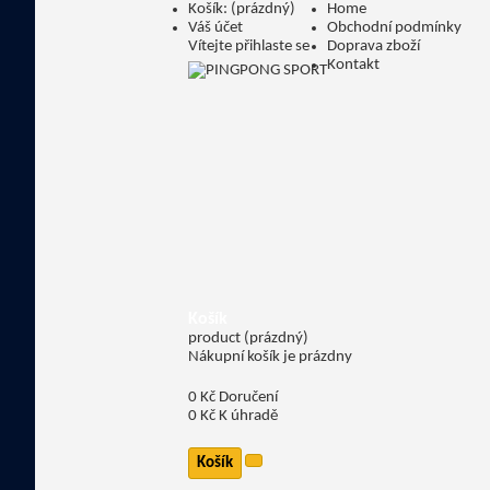
Košík:
(prázdný)
Home
Váš účet
Obchodní podmínky
Vítejte
přihlaste se
Doprava zboží
Kontakt
Košík
product
(prázdný)
Nákupní košík je prázdny
0 Kč
Doručení
0 Kč
K úhradě
Košík