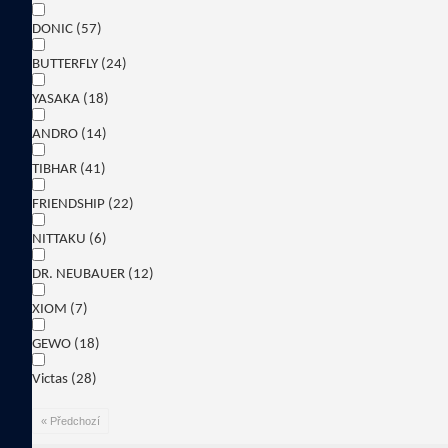
DONIC
(57)
BUTTERFLY
(24)
YASAKA
(18)
ANDRO
(14)
TIBHAR
(41)
FRIENDSHIP
(22)
NITTAKU
(6)
DR. NEUBAUER
(12)
XIOM
(7)
GEWO
(18)
Victas
(28)
« Předchozí