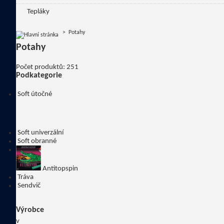
Tepláky
>
Potahy
Potahy
Počet produktů: 251
Podkategorie
Soft útočné
Soft univerzální
Soft obranné
Antitopspin
Tráva
Sendvič
Výrobce
v