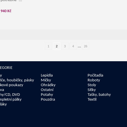
potřebné -...
940 Kč
...
1
2
3
4
26
TEGORIE
y
Lepidla
Počítadla
tiče, houbičky, pásky
Míčky
Roboty
kové poukazy
Ohrádky
Stoly
va
Ostatní
Síťky
hy/CD, DVD
Potahy
Tašky, batohy
pletní pálky
Pouzdra
Textil
láky