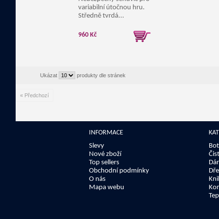
variabilní útočnou hru.
Středně tvrdá...
960 Kč
Ukázat
produkty dle stránek
« Předchozí
INFORMACE
KA
Slevy
Bot
Nové zboží
Čis
Top sellers
Dár
Obchodní podmínky
Dře
O nás
Kni
Mapa webu
Kom
Tep