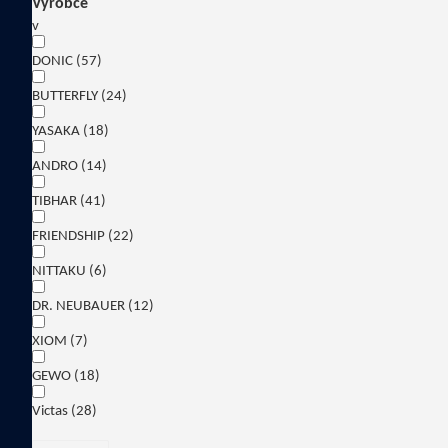
Výrobce
v
DONIC
(57)
BUTTERFLY
(24)
YASAKA
(18)
ANDRO
(14)
TIBHAR
(41)
FRIENDSHIP
(22)
NITTAKU
(6)
DR. NEUBAUER
(12)
XIOM
(7)
GEWO
(18)
Victas
(28)