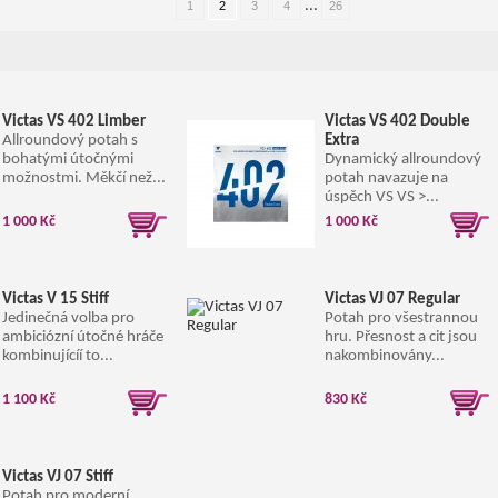
...
1
2
3
4
26
Victas VS 402 Limber
Victas VS 402 Double
Allroundový potah s
Extra
bohatými útočnými
Dynamický allroundový
možnostmi. Měkčí než...
potah navazuje na
úspěch VS VS >...
1 000 Kč
1 000 Kč
Victas V 15 Stiff
Victas VJ 07 Regular
Jedinečná volba pro
Potah pro všestrannou
ambiciózní útočné hráče
hru. Přesnost a cit jsou
kombinujícíí to...
nakombinovány...
1 100 Kč
830 Kč
Victas VJ 07 Stiff
Potah pro moderní