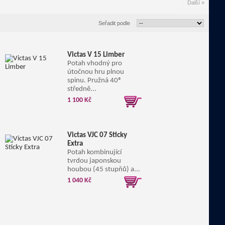
Další »
Seřadit podle
Victas V 15 Limber
Potah vhodný pro
útočnou hru plnou
spinu. Pružná 40®
středně...
1 100 Kč
Victas VJC 07 Sticky
Extra
Potah kombinující
tvrdou japonskou
houbou (45 stupňů) a...
1 040 Kč